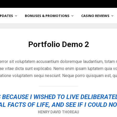
UPDATES
BONUSES & PROMOTIONS
CASINO REVIEWS
Portfolio Demo 2
 error sit voluptatem accusantium doloremque laudantium, totam 
tae vitae dicta sunt explicabo. Nemo enim ipsam luptatem quia vol
atione voluptatem sequi nesciunt. Neque porro quisquam est, qu
 BECAUSE I WISHED TO LIVE DELIBERATEL
L FACTS OF LIFE, AND SEE IF I COULD N
HENRY DAVID THOREAU