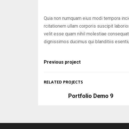
Quia non numquam eius modi tempora incid
rcitationem ullam corporis suscipit labori
velit esse quam nihil molestiae consequatu
dignissimos ducimus qui blanditiis esenti
Previous project
RELATED PROJECTS
Portfolio Demo 9
Photography