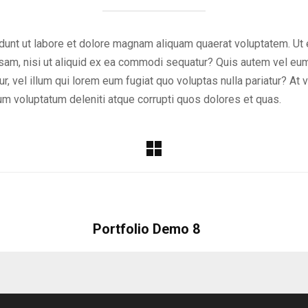
unt ut labore et dolore magnam aliquam quaerat voluptatem. Ut
osam, nisi ut aliquid ex ea commodi sequatur? Quis autem vel eum 
r, vel illum qui lorem eum fugiat quo voluptas nulla pariatur? At
um voluptatum deleniti atque corrupti quos dolores et quas.
Portfolio Demo 8
Design, Photography